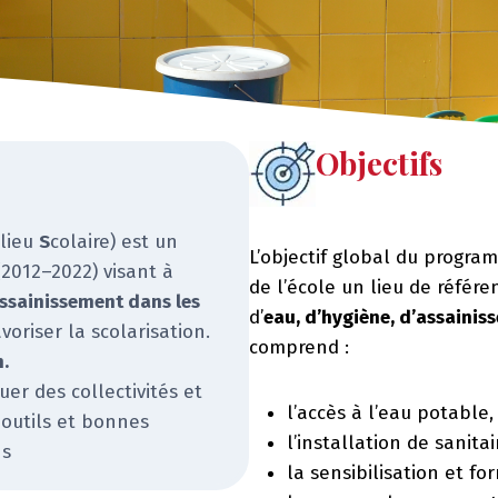
Objectifs
ilieu
S
colaire) est un
L’objectif global du progr
2012–2022) visant à
de l’école un lieu de référ
l’assainissement dans les
d’
eau, d’hygiène, d’assainis
avoriser la scolarisation.
comprend :
n.
uer des collectivités et
l’accès à l’eau potable,
 outils et bonnes
l’installation de sanitai
ns
la sensibilisation et f