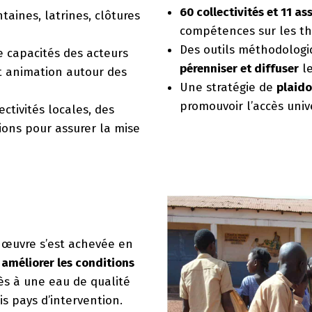
60 collectivités et 11 as
taines, latrines, clôtures
compétences sur les t
Des outils méthodologi
 capacités des acteurs
pérenniser et diffuser
le
 et animation autour des
Une stratégie de
plaido
promouvoir l’accès unive
ectivités locales, des
tions pour assurer la mise
 œuvre s’est achevée en
à
améliorer les conditions
ès à une eau de qualité
is pays d’intervention.