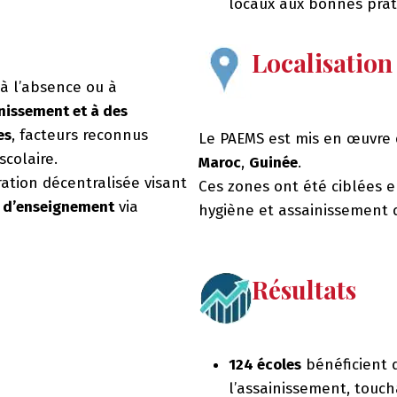
locaux aux bonnes prat
Localisation
à l’absence ou à
inissement et à des
es
, facteurs reconnus
Le PAEMS est mis en œuvre d
colaire.
Maroc
,
Guinée
.
ration décentralisée visant
Ces zones ont été ciblées e
t d’enseignement
via
hygiène et assainissement 
Résultats
124 écoles
bénéficient d
l’assainissement, touc