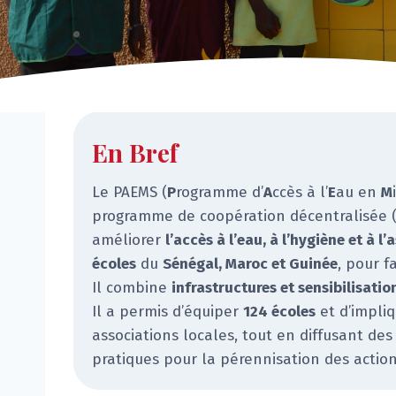
En Bref
Le PAEMS (
P
rogramme d’
A
ccès à l’
E
au en
M
programme de coopération décentralisée (
améliorer
l’accès à l’eau, à l’hygiène et à 
écoles
du
Sénégal, Maroc et Guinée
, pour f
Il combine
infrastructures et sensibilisatio
Il a permis d’équiper
124 écoles
et d’impliq
associations locales, tout en diffusant des
pratiques pour la pérennisation des actio