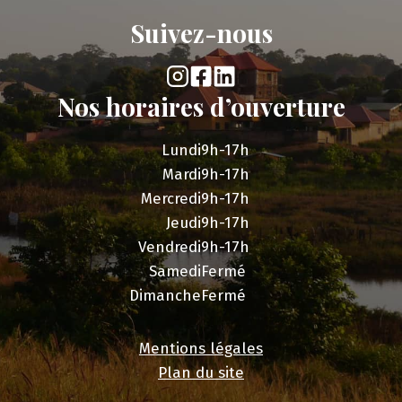
Suivez-nous
Nos horaires d’ouverture
Lundi
9h-17h
Mardi
9h-17h
Mercredi
9h-17h
Jeudi
9h-17h
Vendredi
9h-17h
Samedi
Fermé
Dimanche
Fermé
Mentions légales
Plan du site