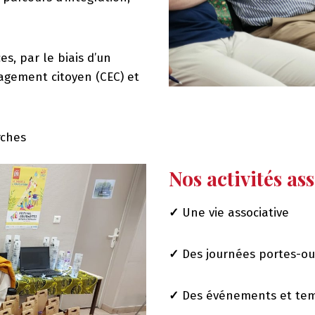
, par le biais d’un
agement citoyen (CEC) et
rches
Nos activités as
✓
Une vie associative
✓
Des journées portes-ou
✓
Des événements et temp