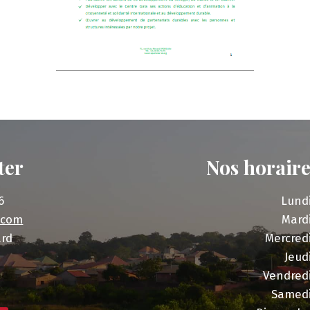
ter
Nos horaire
6
Lund
.com
Mard
ard
Mercred
Jeud
Vendred
Samed