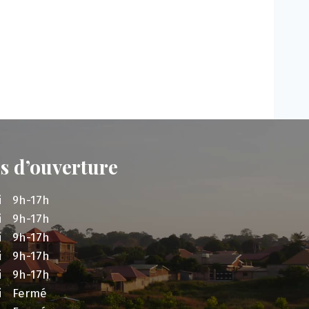
s d’ouverture
i
9h-17h
i
9h-17h
i
9h-17h
i
9h-17h
i
9h-17h
i
Fermé