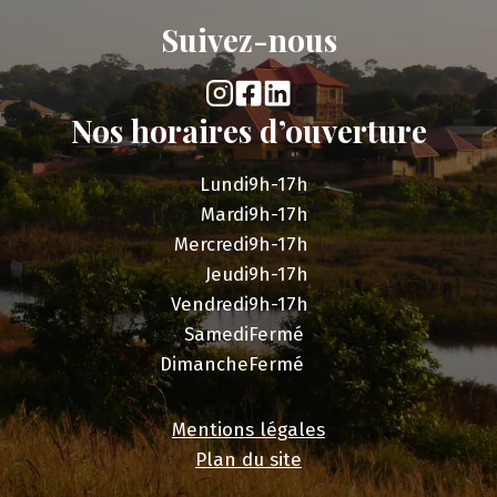
Suivez-nous
Nos horaires d’ouverture
Lundi
9h-17h
Mardi
9h-17h
Mercredi
9h-17h
Jeudi
9h-17h
Vendredi
9h-17h
Samedi
Fermé
Dimanche
Fermé
Mentions légales
Plan du site