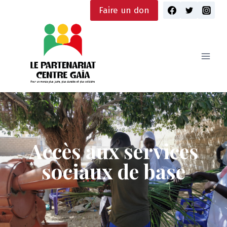
Skip
Faire un don
to
content
Accès aux services
sociaux de base