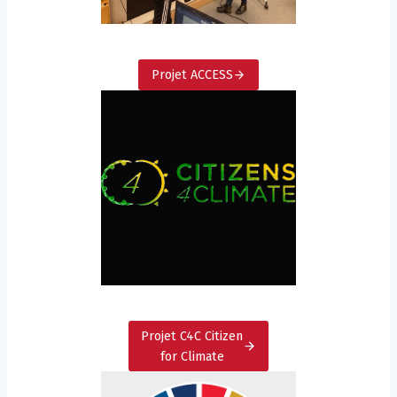
Projet ACCESS
Projet C4C Citizen
for Climate