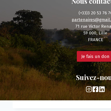
Nous contac
(+33)3 20 53 76 7
partenaires@gmail
71 rue Victor Ren
59 000, Lille
FRANCE
Je fais un don
Suivez-no