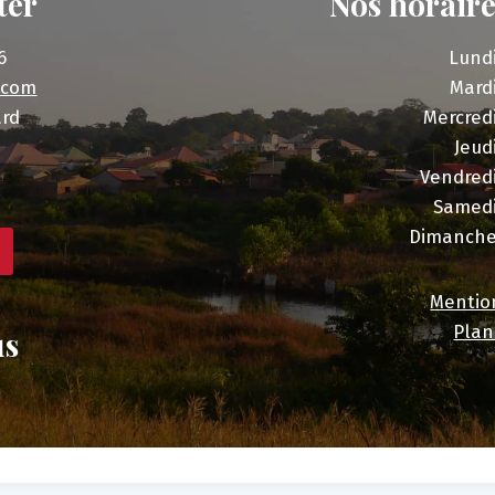
ter
Nos horaire
6
Lund
.com
Mard
ard
Mercred
Jeud
Vendred
Samed
Dimanch
Mentio
Plan
us