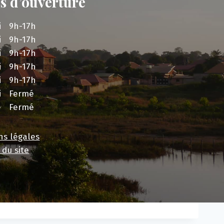
s d’ouverture
i
9h-17h
i
9h-17h
i
9h-17h
i
9h-17h
i
9h-17h
i
Fermé
e
Fermé
ns légales
 du site