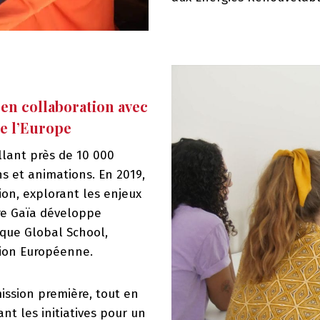
en collaboration avec
te l’Europe
llant près de 10 000
 et animations. En 2019,
tion, explorant les enjeux
tre Gaïa développe
 que Global School,
nion Européenne.
mission première, tout en
nt les initiatives pour un