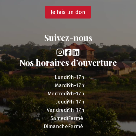
Je fais un don
Suivez-nous
Nos horaires d’ouverture
Lundi
9h-17h
Mardi
9h-17h
Mercredi
9h-17h
Jeudi
9h-17h
Vendredi
9h-17h
Samedi
Fermé
Dimanche
Fermé