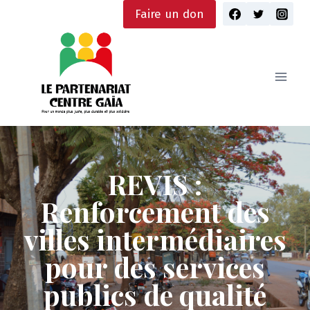
Skip
Faire un don
to
content
REVIS :
Renforcement des
villes intermédiaires
pour des services
publics de qualité