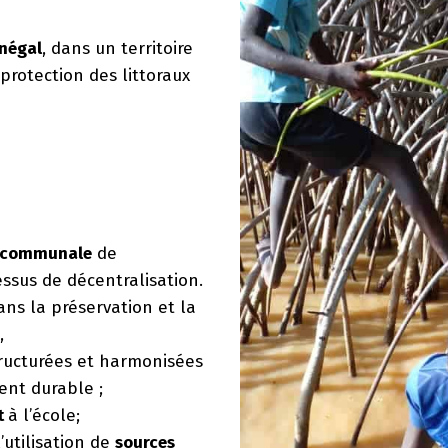
énégal
, dans un territoire
 protection des littoraux
tercommunale
de
ssus de décentralisation.
ns la préservation et la
,
ructurées et harmonisées
nt durable ;
t
à l’école;
’utilisation de
sources