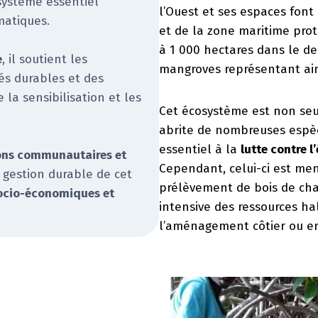
système essentiel
l’Ouest et ses espaces font
matiques.
et de la zone maritime prot
à 1 000 hectares dans le de
e
, il soutient les
mangroves représentant ains
és durables et des
 la sensibilisation et les
Cet écosystème est non s
abrite de nombreuses espè
essentiel à la
lutte contre l
tions communautaires et
Cependant, celui-ci est mena
 gestion durable de cet
prélèvement de bois de chau
ocio-économiques et
intensive des ressources ha
l’aménagement côtier ou e