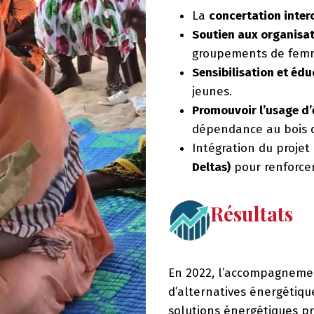
La
concertation inte
Soutien aux organisa
groupements de fem
Sensibilisation et éd
jeunes.
Promouvoir l’usage d’
dépendance au bois 
Intégration du proje
Deltas)
pour renforcer 
Résultats
En 2022, l’accompagnemen
d’alternatives énergétiqu
solutions énergétiques p