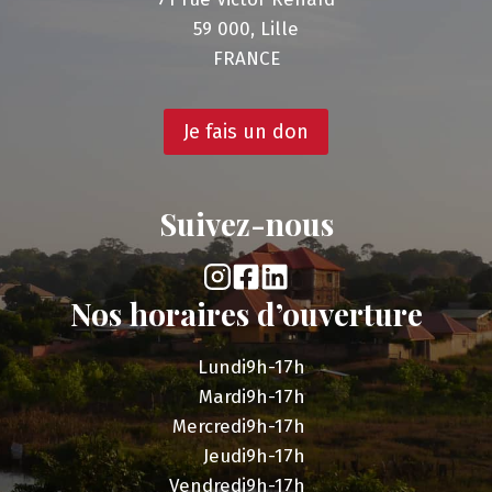
59 000, Lille
FRANCE
Je fais un don
Suivez-nous
Nos horaires d’ouverture
Lundi
9h-17h
Mardi
9h-17h
Mercredi
9h-17h
Jeudi
9h-17h
Vendredi
9h-17h