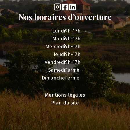
Nos horaires d’ouverture
Lundi
9h-17h
Mardi
9h-17h
Mercredi
9h-17h
Jeudi
9h-17h
Vendredi
9h-17h
Samedi
Fermé
Dimanche
Fermé
Mentions légales
Plan du site