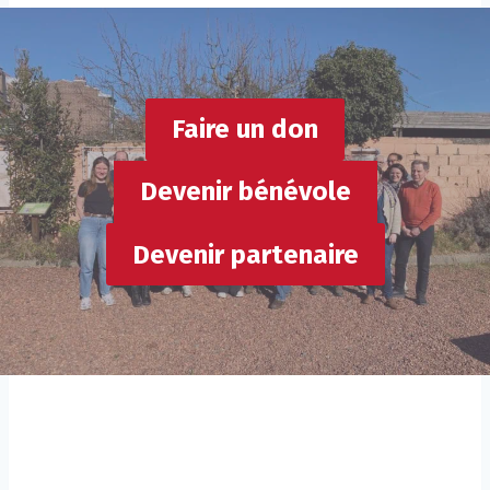
a
'
i
E
r
C
e
S
s
Faire un don
I
Devenir bénévole
Devenir partenaire