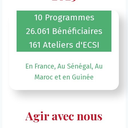
1
10 Programmes
0
2
26.078 Bénéficiaires
P
6
r
1
162 Ateliers d'ECSI
0
o
6
7
g
2
8
r
A
En France, Au Sénégal, Au
B
a
t
é
m
Maroc et en Guinée
e
n
m
l
é
e
i
f
s
e
i
r
Agir avec nous
c
s
i
d