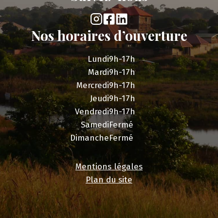
Nos horaires d’ouverture
Lundi
9h-17h
Mardi
9h-17h
Mercredi
9h-17h
Jeudi
9h-17h
Vendredi
9h-17h
Samedi
Fermé
Dimanche
Fermé
Mentions légales
Plan du site