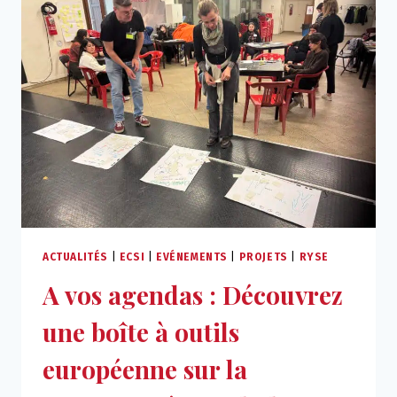
DU
CENTRE
GAÏA
ACTUALITÉS
|
ECSI
|
EVÉNEMENTS
|
PROJETS
|
RYSE
A vos agendas : Découvrez
une boîte à outils
européenne sur la