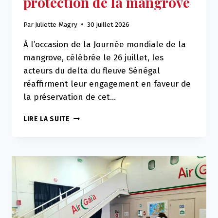
protection de la mangrove
Par
Juliette Magry
30 juillet 2026
À l’occasion de la Journée mondiale de la
mangrove, célébrée le 26 juillet, les
acteurs du delta du fleuve Sénégal
réaffirment leur engagement en faveur de
la préservation de cet…
DANS
LIRE LA SUITE
LE
DELTA
DU
FLEUVE
SÉNÉGAL,
LE
TRAVAIL
EN
RÉSEAU