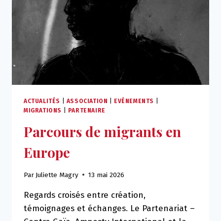
EUROPÉENNE
SUR
LA
CITOYENNETÉ
MONDIALE
ACTUALITÉS
|
ASSOCIATION
|
EVÉNEMENTS
|
MIGRATIONS
|
PARTENAIRE
Parcours de migrants en
Europe
Par
Juliette Magry
13 mai 2026
Regards croisés entre création,
témoignages et échanges. Le Partenariat –