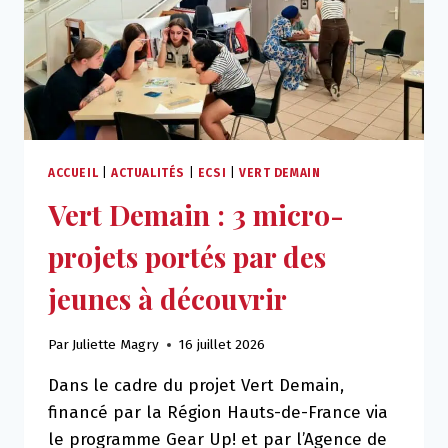
AU
SERVICE
DE
LA
PROTECTION
DE
LA
MANGROVE
ACCUEIL
|
ACTUALITÉS
|
ECSI
|
VERT DEMAIN
Vert Demain : 3 micro-
projets portés par des
jeunes à découvrir
Par
Juliette Magry
16 juillet 2026
Dans le cadre du projet Vert Demain,
financé par la Région Hauts-de-France via
le programme Gear Up! et par l’Agence de