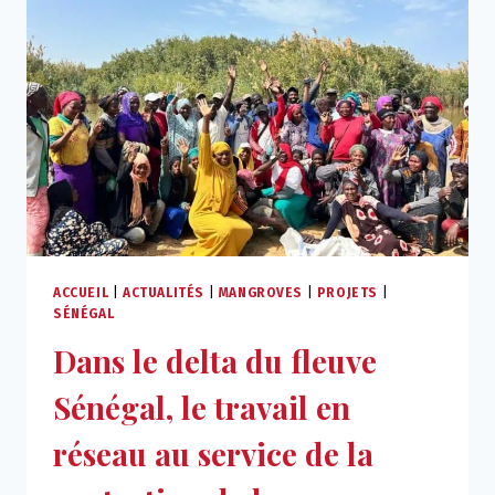
ACCUEIL
|
ACTUALITÉS
|
MANGROVES
|
PROJETS
|
SÉNÉGAL
Dans le delta du fleuve
Sénégal, le travail en
réseau au service de la