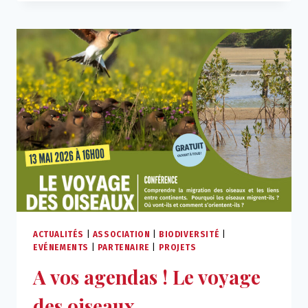
D’AGORA
DANS
LE
CADRE
DU
PROJET
VERT
DEMAIN
ACTUALITÉS
|
ASSOCIATION
|
BIODIVERSITÉ
|
EVÉNEMENTS
|
PARTENAIRE
|
PROJETS
A vos agendas ! Le voyage
des oiseaux