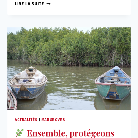
CINÉ-
LIRE LA SUITE
DÉBAT
:
FEMMES,
ÉNERGIE
ET
INITIATIVES
DURABLES
AU
SÉNÉGAL
ACTUALITÉS
|
MANGROVES
Ensemble, protégeons