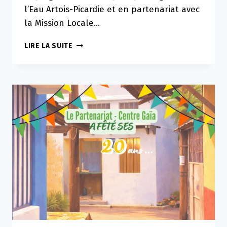
l’Eau Artois-Picardie et en partenariat avec
la Mission Locale…
VERT
LIRE LA SUITE
DEMAIN
:
3
MICRO-
PROJETS
PORTÉS
PAR
DES
JEUNES
À
DÉCOUVRIR