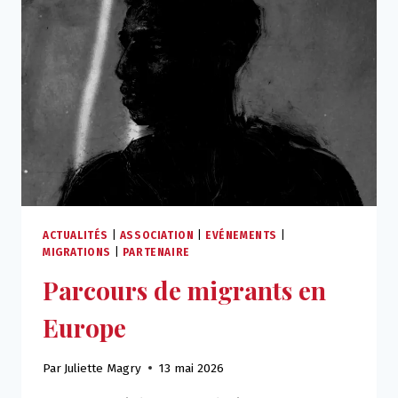
ACTUALITÉS
|
ASSOCIATION
|
EVÉNEMENTS
|
MIGRATIONS
|
PARTENAIRE
Parcours de migrants en
Europe
Par
Juliette Magry
13 mai 2026