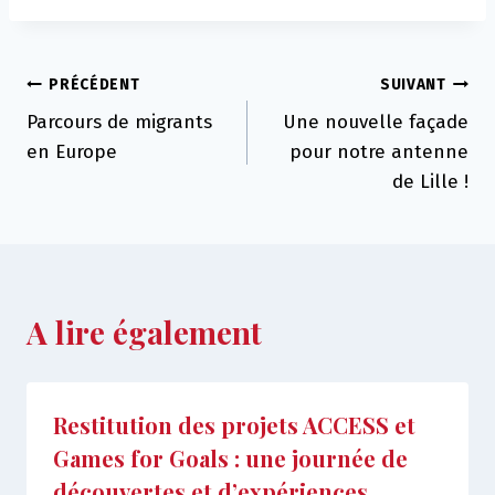
Navigation
PRÉCÉDENT
SUIVANT
Parcours de migrants
Une nouvelle façade
de
en Europe
pour notre antenne
l’article
de Lille !
A lire également
Restitution des projets ACCESS et
Games for Goals : une journée de
découvertes et d’expériences