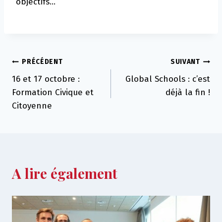
objectifs…
Navigation
PRÉCÉDENT
SUIVANT
16 et 17 octobre :
Global Schools : c’est
de
Formation Civique et
déjà la fin !
l’article
Citoyenne
A lire également