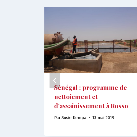
Sénégal : programme de
s aux
nettoiement et
ables
d’assainissement à Rosso
la
Par
Susie Kempa
13 mai 2019
rance
19