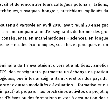
avail et de rencontrer leurs collègues polonais, italiens
, tchèques, slovaques, hongrois, autrichiens impliqués da
est tenu à Varsovie en avril 2018, avait réuni 20 enseign
rmis à une cinquantaine d’enseignants de former des gr
 conséquents, en mathématiques – sciences, en langue
visme – études économiques, sociales et juridiques et en
séminaire de Trnava étaient divers et ambitieux : amélior
CSI des enseignants, permettre un échange de pratiqu
giques, ouvrir les enseignants aux réalités des pays du 
senter d’autres modalités d’évaluation – formative et dur
’impact) et préparer les prochaines activités du projet, qu
s d’élèves ou des formations mixtes à destination des 