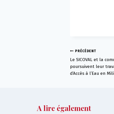
Navigation
PRÉCÉDENT
Le SICOVAL et la co
de
poursuivent leur trav
l’article
d’Accès à l’Eau en Mil
A lire également