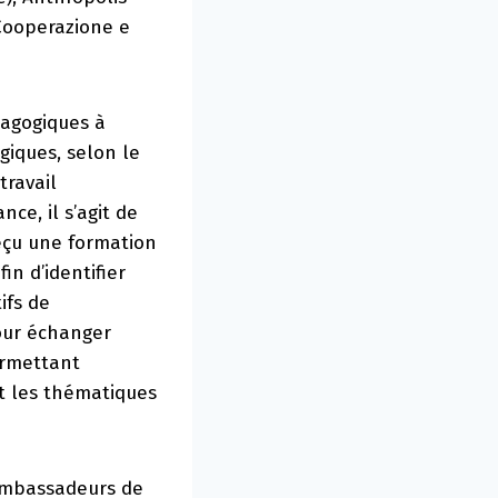
 Cooperazione e
dagogiques à
giques, selon le
travail
ce, il s’agit de
eçu une formation
in d’identifier
ifs de
our échanger
ermettant
et les thématiques
 ambassadeurs de