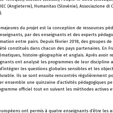
DEC (Angleterre), Humanitas (Slovénie), Associazione di
).
 majeures du projet est la conception de ressources pé
enseignants, par des enseignants et des experts pédago
rmation entre pairs. Depuis février 2018, des groupes de 
té constitués dans chacun des pays partenaires. En Fran
matiques, histoire-géographie et anglais. Après avoir r
ignants ont analysé les programmes de leur discipline af
d’intégrer les questions globales sensibles et les object
rable. Ils se sont ensuite rencontrés régulièrement p
réer ensemble une quinzaine d’activités pédagogiques p
ogramme officiel tout en suivant les méthodes actives 
européens ont permis à quatre enseignants d’être les