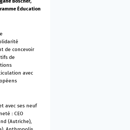
rgane Boscher,
ogramme Éducation
de
lidarité
nt de concevoir
tifs de
tions
ticulation avec
uropéens
et avec ses neuf
neté : CEO
nd (Autriche),
), Anthropolis