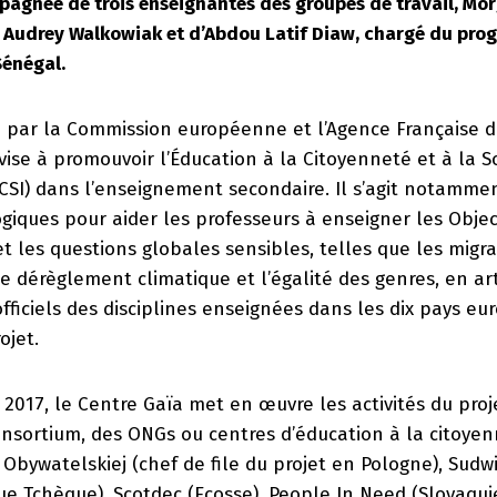
agnée de trois enseignantes des groupes de travail, Mo
t Audrey Walkowiak et d’Abdou Latif Diaw, chargé du pr
Sénégal.
cé par la Commission européenne et l’Agence Française 
se à promouvoir l’Éducation à la Citoyenneté et à la So
CSI) dans l’enseignement secondaire. Il s’agit notamme
giques pour aider les professeurs à enseigner les Objec
les questions globales sensibles, telles que les migra
le dérèglement climatique et l’égalité des genres, en ar
ficiels des disciplines enseignées dans les dix pays e
ojet.
017, le Centre Gaïa met en œuvre les activités du proj
nsortium, des ONGs ou centres d’éducation à la citoyen
Obywatelskiej (chef de file du projet en Pologne), Sudwi
 Tchèque), Scotdec (Ecosse), People In Need (Slovaquie