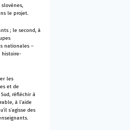
, slovènes,
ns le projet.
ants ; le second, à
oupes
s nationales –
 histoire-
er les
es et de
Sud, réfléchir à
able, à l’aide
’il s’agisse des
enseignants.