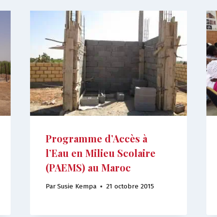
Programme d’Accès à
l’Eau en Milieu Scolaire
(PAEMS) au Maroc
Par
Susie Kempa
21 octobre 2015