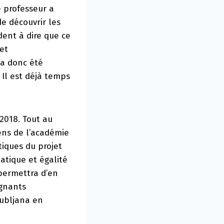
e professeur a
de découvrir les
dent à dire que ce
 et
 a donc été
 Il est déjà temps
2018. Tout au
éens de l’académie
tiques du projet
atique et égalité
permettra d’en
ignants
jubljana en