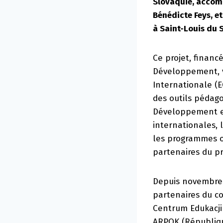
Slovaquie, accomp
Bénédicte Feys, e
à Saint-Louis du 
Ce projet, finan
Développement, vi
Internationale (E
des outils pédago
Développement et 
internationales, 
les programmes of
partenaires du pr
Depuis novembre 2
partenaires du co
Centrum Edukacji 
ARPOK (République