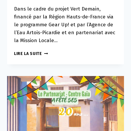
Dans le cadre du projet Vert Demain,
financé par la Région Hauts-de-France via
le programme Gear Up! et par l’Agence de
l’Eau Artois-Picardie et en partenariat avec
la Mission Locale…
VERT
LIRE LA SUITE
DEMAIN
:
3
MICRO-
PROJETS
PORTÉS
PAR
DES
JEUNES
À
DÉCOUVRIR