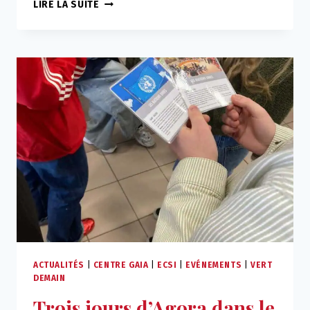
RETOUR
LIRE LA SUITE
SUR
LES
20
ANS
DU
CENTRE
GAÏA
ACTUALITÉS
|
CENTRE GAIA
|
ECSI
|
EVÉNEMENTS
|
VERT
DEMAIN
Trois jours d’Agora dans le