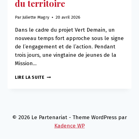
du territoire
Par
Juliette Magry
20 avril 2026
Dans le cadre du projet Vert Demain, un
nouveau temps fort approche sous le signe
de l’engagement et de l’action. Pendant
trois jours, une vingtaine de jeunes de la
Mission…
L’AGORA
LIRE LA SUITE
VERT
DEMAIN
:
UN
TEMPS
FORT
© 2026 Le Partenariat - Theme WordPress par
DÉDIÉ
Kadence WP
AUX
JEUNES