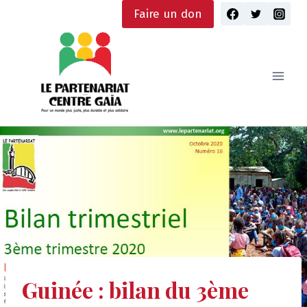
Skip
Faire un don
to
content
Guinée : bilan du 3ème