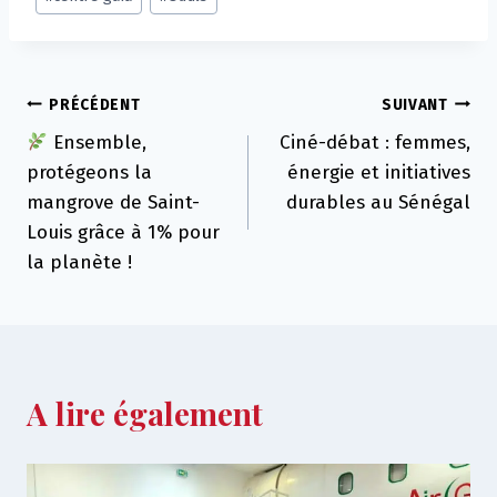
Tags:
Navigation
PRÉCÉDENT
SUIVANT
Ensemble,
Ciné-débat : femmes,
de
protégeons la
énergie et initiatives
l’article
mangrove de Saint-
durables au Sénégal
Louis grâce à 1% pour
la planète !
A lire également