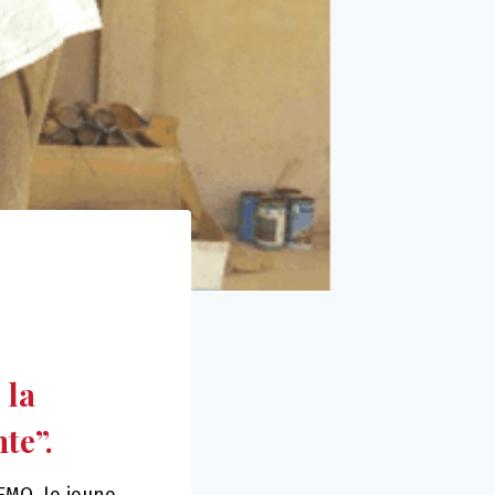
 la
nte”.
EMO, le jeune