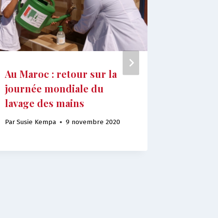
Au Maroc : retour sur la
La coop
journée mondiale du
Rosso e
lavage des mains
Blangy 
Fond fr
Par
Susie Kempa
9 novembre 2020
Par
Susie 