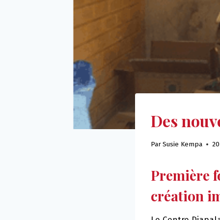
Des nouve
Par
Susie Kempa
20
Première f
création i
Le Centre Diapal