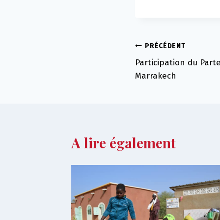
Navigation
PRÉCÉDENT
Participation du Part
de
Marrakech
l’article
A lire également