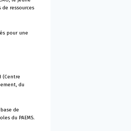
s de ressources
lés pour une
H (Centre
nnement, du
à base de
coles du PAEMS.