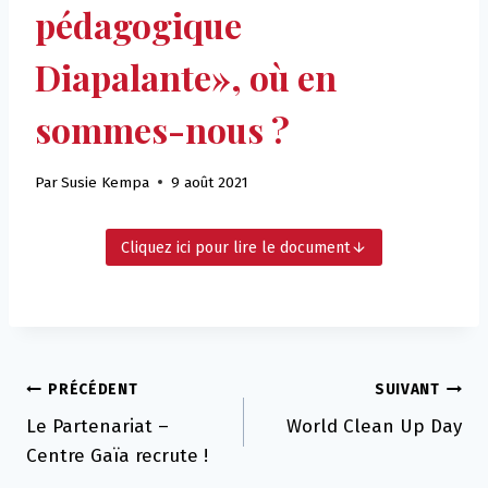
pédagogique
Diapalante», où en
sommes-nous ?
Par
Susie Kempa
9 août 2021
Cliquez ici pour lire le document
Navigation
PRÉCÉDENT
SUIVANT
Le Partenariat –
World Clean Up Day
de
Centre Gaïa recrute !
l’article