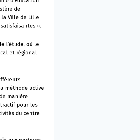
amme d’Education
stère de
la Ville de Lille
atisfaisantes ».
e l’étude, où le
cal et régional
fférents
 la méthode active
 de manière
tractif pour les
ivités du centre