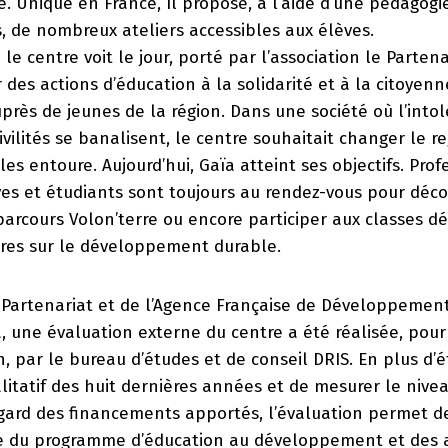
e. Unique en France, Il propose, à l’aide d’une pédagogie
s, de nombreux ateliers accessibles aux élèves.
le centre voit le jour, porté par l’association le Parten
 des actions d’éducation à la solidarité et à la citoyen
près de jeunes de la région. Dans une société où l’intol
civilités se banalisent, le centre souhaitait changer le r
es entoure. Aujourd’hui, Gaïa atteint ses objectifs. Prof
es et étudiants sont toujours au rendez-vous pour décou
parcours Volon’terre ou encore participer aux classes d
ires sur le développement durable.
Partenariat et de l’Agence Française de Développement,
, une évaluation externe du centre a été réalisée, pour 
n, par le bureau d’études et de conseil DRIS. En plus d’é
alitatif des huit dernières années et de mesurer le niv
egard des financements apportés, l’évaluation permet d
 du programme d’éducation au développement et des a