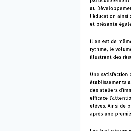
particulièrement 
au Développement 
l’éducation ainsi 
et présente égale
Il en est de même
rythme, le volume
illustrent des rés
Une satisfaction 
établissements ay
des ateliers d’im
efficace l’attent
élèves. Ainsi de 
après une premiè