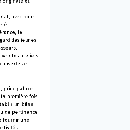
 originale et
ariat, avec pour
neté
érance, le
egard des jeunes
esseurs,
vrir les ateliers
écouvertes et
 principal co-
la première fois
tablir un bilan
eau de pertinence
e fournir une
ctivités