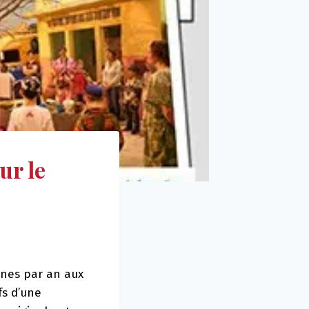
ur le
nnes par an aux
fs d’une