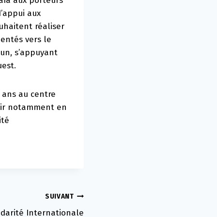
aïa aux porteurs
 d’appui aux
uhaitent réaliser
ientés vers le
un, s’appuyant
uest.
t ans au centre
venir notamment en
ité
SUIVANT
darité Internationale