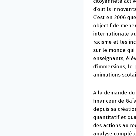
citoyenneté activ
d’outils innovant
C’est en 2006 que 
objectif de mener
internationale au
racisme et les in
sur le monde qui l
enseignants, élèv
d’immersions, le 
animations scola
A la demande du 
financeur de Gaïa
depuis sa créatio
quantitatif et qu
des actions au r
analyse complète