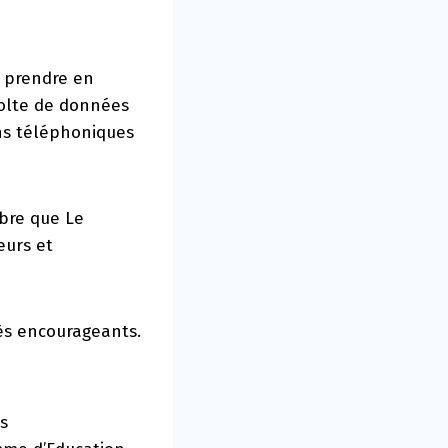
é prendre en
colte de données
ens téléphoniques
mbre que Le
eurs et
rès encourageants.
us