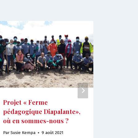
Projet « Ferme
Dans le
pédagogique Diapalante»,
Sénégal,
où en sommes-nous ?
réseau 
protect
Par
Susie Kempa
9 août 2021