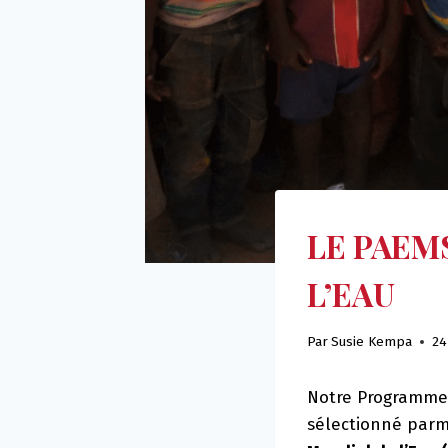
LE PAEM
L’EAU
Par
Susie Kempa
24
Notre Programme d
sélectionné parm