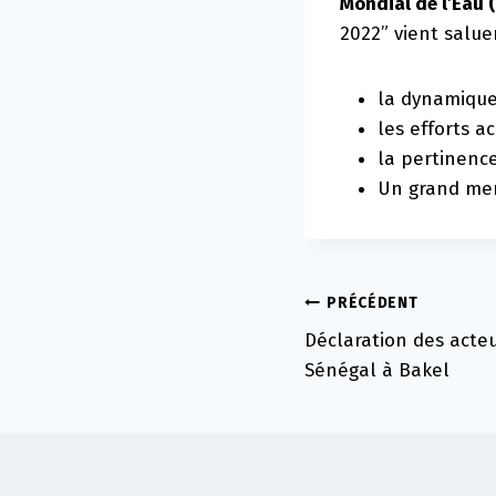
Mondial de l’Eau 
2022” vient saluer
la dynamique 
les efforts a
la pertinenc
Un grand merc
Navigation
PRÉCÉDENT
Déclaration des acteu
de
Sénégal à Bakel
l’article