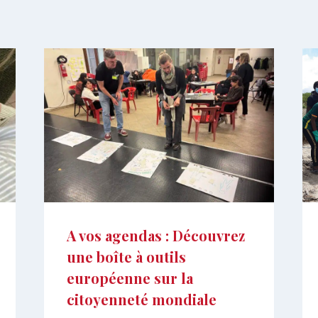
A vos agendas : Découvrez
une boîte à outils
européenne sur la
citoyenneté mondiale