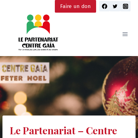
Skip
Faire un don
to
content
Le Partenariat – Centre