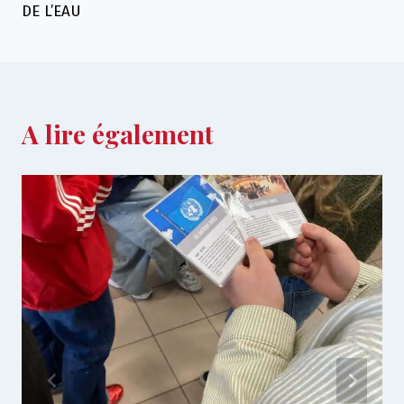
l’article
DE L’EAU
A lire également