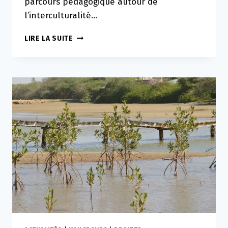
parcours pédagogique autour de
l’interculturalité…
UN
LIRE LA SUITE
PARCOURS
PÉDAGOGIQUE
CO-
CONSTRUIT
AUTOUR
DE
L’INTERCULTURALITÉ