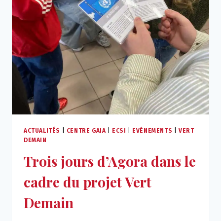
ACTUALITÉS
|
CENTRE GAIA
|
ECSI
|
EVÉNEMENTS
|
VERT
DEMAIN
Trois jours d’Agora dans le
cadre du projet Vert
Demain