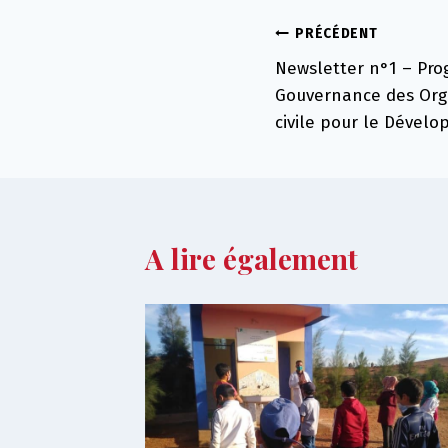
Navigation
PRÉCÉDENT
Newsletter n°1 – Pro
de
Gouvernance des Orga
l’article
civile pour le Dével
A lire également