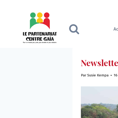
Skip
to
content
Ac
Newslett
Par
Susie Kempa
16