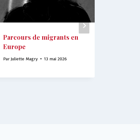
Parcours de migrants en
Dans le
Europe
Sénégal,
réseau 
Par
Juliette Magry
13 mai 2026
protect
Par
Juliett