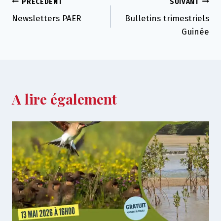
Navigation
PRÉCÉDENT
SUIVANT
Newsletters PAER
Bulletins trimestriels
de
Guinée
l’article
A lire également