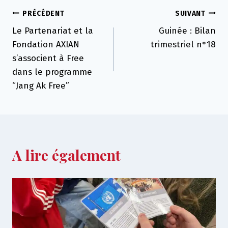
Navigation
PRÉCÉDENT
SUIVANT
Le Partenariat et la
Guinée : Bilan
de
Fondation AXIAN
trimestriel n°18
l’article
s’associent à Free
dans le programme
“Jang Ak Free”
A lire également