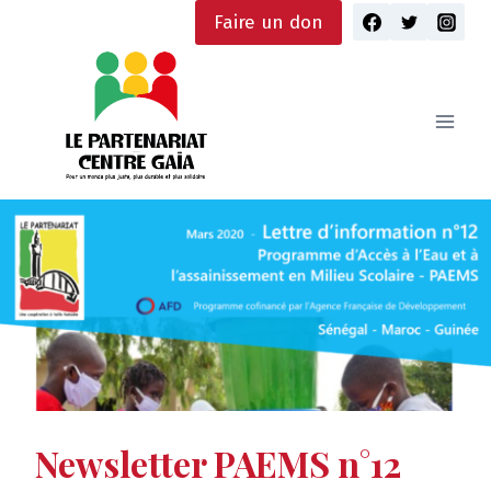
Skip
Faire un don
to
content
Newsletter PAEMS n°12