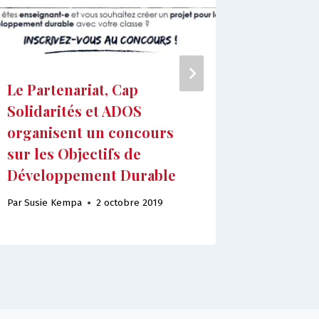
Le Partenariat, Cap
Lancem
Solidarités et ADOS
Crowdfu
organisent un concours
de mar
sur les Objectifs de
Par
Susie 
Développement Durable
Par
Susie Kempa
2 octobre 2019