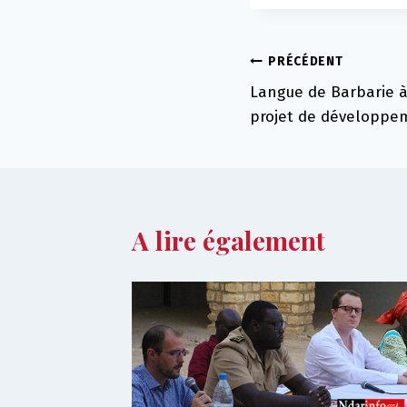
Navigation
PRÉCÉDENT
Langue de Barbarie à
de
projet de développe
l’article
A lire également