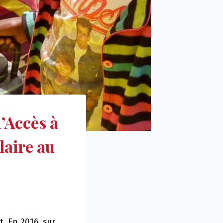
’Accès à
laire au
. En 2016, sur