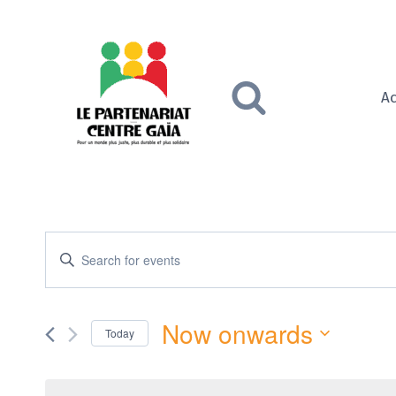
Skip
to
content
Ac
Events
Enter
Keyword.
Search
Search
and
Now onwards
for
Today
Events
Views
Select
by
date.