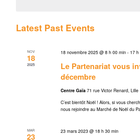
Navigation
Keyword.
Latest Past Events
NOV
18 novembre 2025 @ 8 h 00 min
-
17 h
18
Le Partenariat vous in
2025
décembre
Centre Gaïa
71 rue Victor Renard, Lille
C’est bientôt Noël ! Alors, si vous che
nous rejoindre au Marché de Noël du Par
MAR
23 mars 2023 @ 18 h 30 min
23