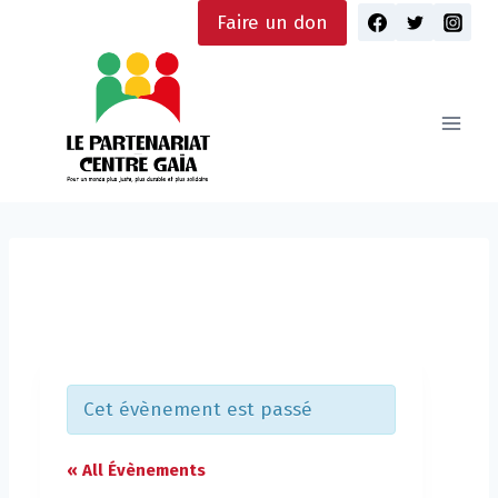
Skip
Faire un don
to
content
Cet évènement est passé
« All Évènements