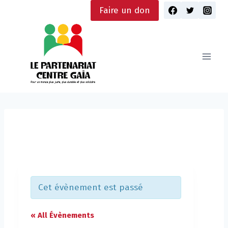
Skip
Faire un don
to
content
Cet évènement est passé
« All Évènements