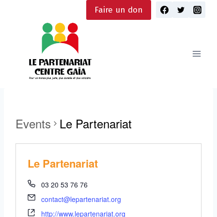
Skip
Faire un don
to
content
Events
Le Partenariat
Le Partenariat
03 20 53 76 76
contact@lepartenariat.org
http://www.lepartenariat.org