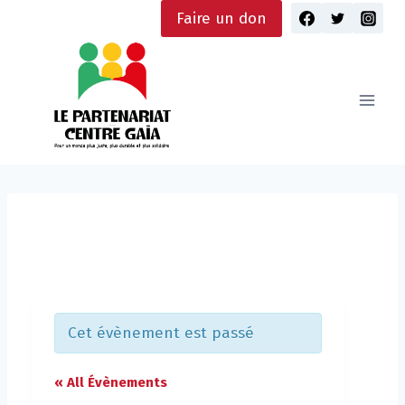
Skip
Faire un don
to
content
Cet évènement est passé
« All Évènements