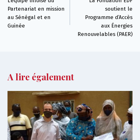
L’équipe lilloise du
La Fondation EDF
de
Partenariat en mission
soutient le
l’article
au Sénégal et en
Programme d’Accès
Guinée
aux Énergies
Renouvelables (PAER)
A lire également