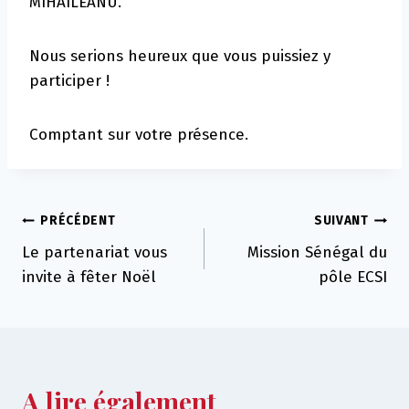
MIHAILEANU.
Nous serions heureux que vous puissiez y
participer !
Comptant sur votre présence.
Navigation
PRÉCÉDENT
SUIVANT
Le partenariat vous
Mission Sénégal du
de
invite à fêter Noël
pôle ECSI
l’article
A lire également