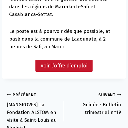
dans les régions de Marrakech-Safi et
Casablanca-Settat.
Le poste est à pourvoir dès que possible, et
basé dans la commune de Laaounate, à 2
heures de Safi, au Maroc.
Voir l’offre d’emploi
Navigation
PRÉCÉDENT
SUIVANT
[MANGROVES] La
Guinée : Bulletin
de
Fondation ALSTOM en
trimestriel n°19
l’article
visite à Saint-Louis au
Sénégal