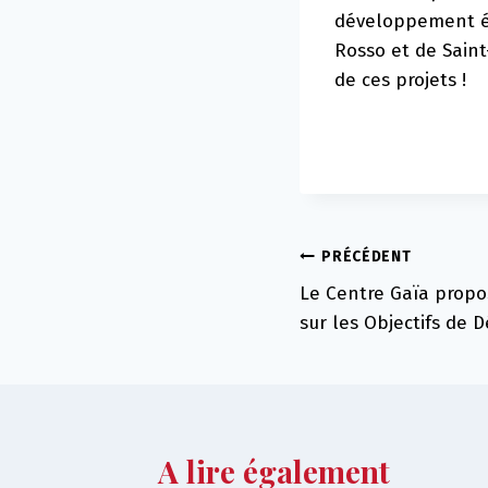
développement éco
Rosso et de Saint
de ces projets !
Navigation
PRÉCÉDENT
Le Centre Gaïa propos
de
sur les Objectifs de
l’article
A lire également