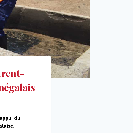
urent-
négalais
’appui du
alaise.