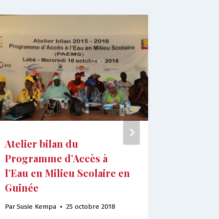
Atelier bilan du
Dans le
Programme d’Accès à
Sénégal,
l’Eau en Milieu Scolaire en
réseau 
Guinée
protect
Par
Susie Kempa
25 octobre 2018
Par
Juliett