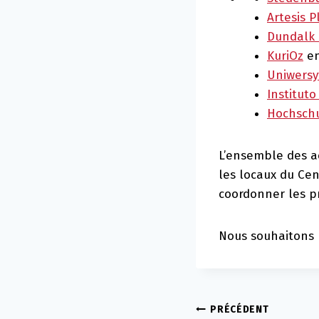
Artesis 
Dundalk 
KuriOz
en
Uniwersy
Instituto
Hochsch
L’ensemble des ac
les locaux du Cent
coordonner les pr
Nous souhaitons b
Navigation
PRÉCÉDENT