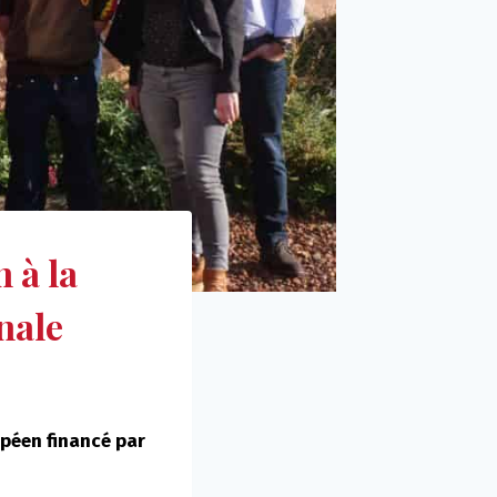
 à la
nale
opéen financé par