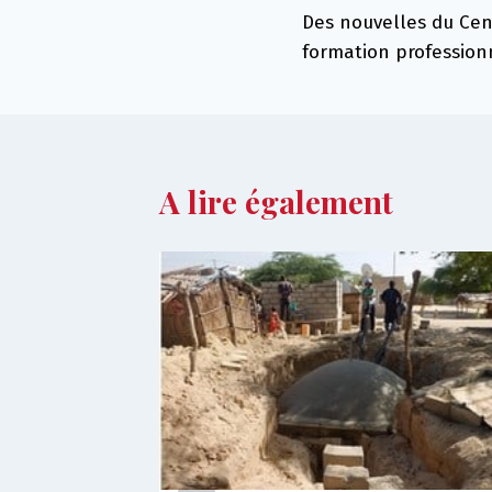
Des nouvelles du Cent
de
formation profession
l’article
A lire également
ariat !
embre 2025