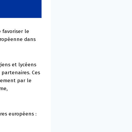
 favoriser le
uropéenne dans
giens et lycéens
 partenaires. Ces
ctement par le
mme,
ires européens :