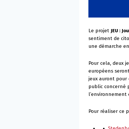
Le projet
JEU : J
sentiment de cit
une démarche env
Pour cela, deux j
européens seront 
jeux auront pour 
public concerné 
l’environnement 
Pour réaliser ce 
Stedenb