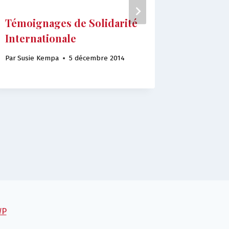
Témoignages de Solidarité
A vos a
Internationale
en mouv
Enviro
Par
Susie Kempa
5 décembre 2014
Migrat
Par
Juliett
WP