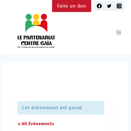
Skip
Faire un don
to
content
Cet évènement est passé
« All Évènements