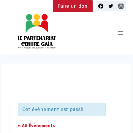
Skip
Faire un don
to
content
Cet évènement est passé
« All Évènements