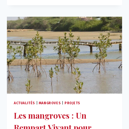
ET
ÉDUCATION
:
L’ENGAGEMENT
DE
L’AMADE
SUR
LE
PROJET
YERE
ACTUALITÉS
|
MANGROVES
|
PROJETS
Les mangroves : Un
Rempart Vivant pour