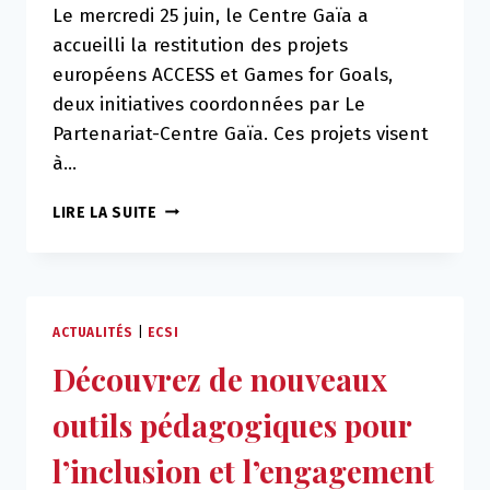
Le mercredi 25 juin, le Centre Gaïa a
accueilli la restitution des projets
européens ACCESS et Games for Goals,
deux initiatives coordonnées par Le
Partenariat-Centre Gaïa. Ces projets visent
à…
RESTITUTION
LIRE LA SUITE
DES
PROJETS
ACCESS
ET
GAMES
ACTUALITÉS
|
ECSI
FOR
Découvrez de nouveaux
GOALS
:
outils pédagogiques pour
UNE
JOURNÉE
l’inclusion et l’engagement
DE
DÉCOUVERTES