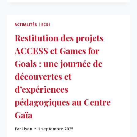
UN
GUIDE
POUR
RENDRE
ACTUALITÉS
|
ECSI
LA
Restitution des projets
MOBILITÉ
VRAIMENT
ACCESS et Games for
INCLUSIVE
Goals : une journée de
découvertes et
d’expériences
pédagogiques au Centre
Gaïa
Par
Lison
1 septembre 2025