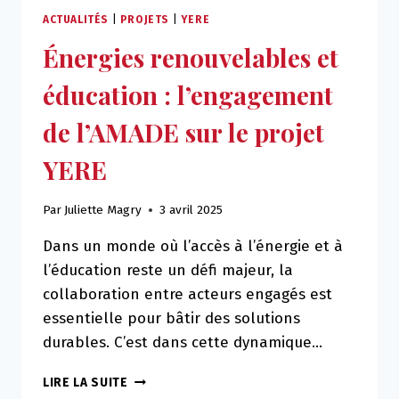
DÉVELOPPEMENT
ACTUALITÉS
|
PROJETS
|
YERE
:
Énergies renouvelables et
SIGNEZ
LE
éducation : l’engagement
MANIFESTE
DES
de l’AMADE sur le projet
HAUTS-
DE-
YERE
FRANCE
Par
Juliette Magry
3 avril 2025
Dans un monde où l’accès à l’énergie et à
l’éducation reste un défi majeur, la
collaboration entre acteurs engagés est
essentielle pour bâtir des solutions
durables. C’est dans cette dynamique…
ÉNERGIES
LIRE LA SUITE
RENOUVELABLES