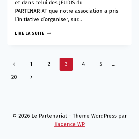
et dans celui des JEUDIS du
PARTENARIAT que notre association a pris
l’initiative d’organiser, sur…
LES
LIRE LA SUITE
JEUDIS
DU
PARTENARIAT
AVEC
Page
Previous
1
2
3
4
5
…
LA
JOURNÉE
navigation
Page
Next
20
MONDIALE
DE
Page
L’EAU
© 2026 Le Partenariat - Theme WordPress par
Kadence WP