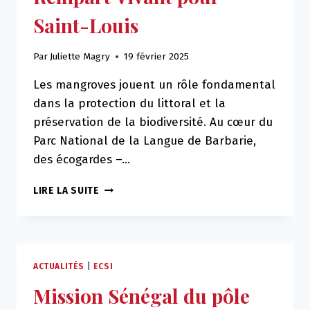
Saint-Louis
Par
Juliette Magry
19 février 2025
Les mangroves jouent un rôle fondamental
dans la protection du littoral et la
préservation de la biodiversité. Au cœur du
Parc National de la Langue de Barbarie,
des écogardes –…
LES
LIRE LA SUITE
MANGROVES
:
UN
REMPART
VIVANT
ACTUALITÉS
|
ECSI
POUR
Mission Sénégal du pôle
SAINT-
LOUIS