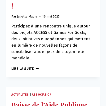
!
ET
D’EXPÉRIENCES
PÉDAGOGIQUES
Par
Juliette Magry
16 mai 2025
AU
CENTRE
Participez à une rencontre unique autour
GAÏA
des projets ACCESS et Games For Goals,
deux initiatives européennes qui mettent
en lumière de nouvelles façons de
sensibiliser aux enjeux de citoyenneté
mondiale…
DÉCOUVREZ
LIRE LA SUITE
DE
NOUVEAUX
OUTILS
PÉDAGOGIQUES
POUR
ACTUALITÉS
|
ASSOCIATION
L’INCLUSION
Baisse de l’Aide Publique
ET