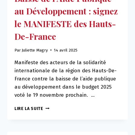
L’ENGAGEMENT
au Développement : signez
!
le MANIFESTE des Hauts-
De-France
Par
Juliette Magry
14 avril 2025
Manifeste des acteurs de la solidarité
internationale de la région des Hauts-De-
France contre la baisse de l’aide publique
au développement dans le budget 2025
voté le 19 novembre prochain. …
BAISSE
LIRE LA SUITE
DE
L’AIDE
PUBLIQUE
AU