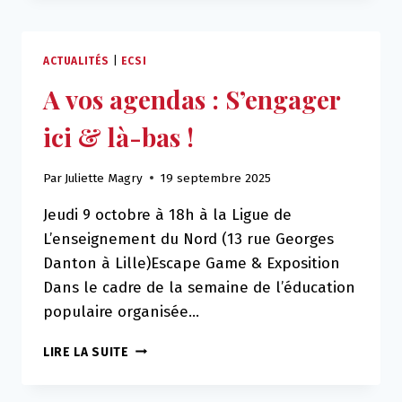
NOTRE
NOUVELLE
PLAQUETTE
ACTUALITÉS
|
ECSI
D’ANIMATIONS
A vos agendas : S’engager
EST
DISPONIBLE
ici & là-bas !
!
Par
Juliette Magry
19 septembre 2025
Jeudi 9 octobre à 18h à la Ligue de
L’enseignement du Nord (13 rue Georges
Danton à Lille)Escape Game & Exposition
Dans le cadre de la semaine de l’éducation
populaire organisée…
A
LIRE LA SUITE
VOS
AGENDAS