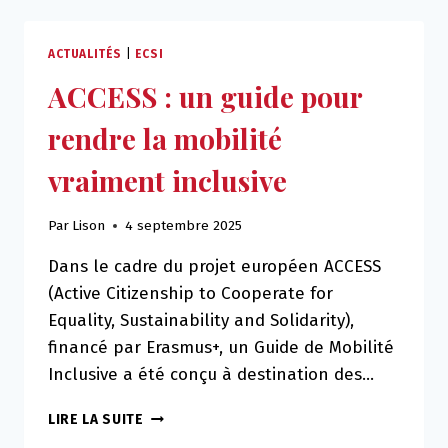
:
S’ENGAGER
ICI
ACTUALITÉS
|
ECSI
&
ACCESS : un guide pour
LÀ-
BAS
rendre la mobilité
!
vraiment inclusive
Par
Lison
4 septembre 2025
Dans le cadre du projet européen ACCESS
(Active Citizenship to Cooperate for
Equality, Sustainability and Solidarity),
financé par Erasmus+, un Guide de Mobilité
Inclusive a été conçu à destination des…
ACCESS
LIRE LA SUITE
: