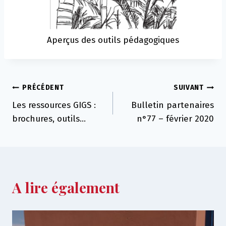
Aperçus des outils pédagogiques
Navigation
PRÉCÉDENT
SUIVANT
Les ressources GIGS :
Bulletin partenaires
de
brochures, outils…
n°77 – février 2020
l’article
A lire également