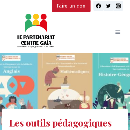
Skip
Faire un don
to
content
Les outils pédagogiques