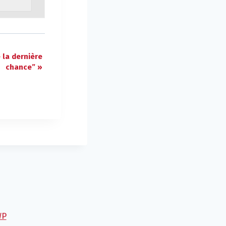
la dernière
chance”
»
WP