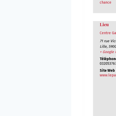
chance
Lieu
Centre Ga
71 rue Vi
Lille
,
590
+ Google
Téléphone
03205376
Site Web 
www.lepar