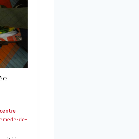
ère
centre-
remede-de-