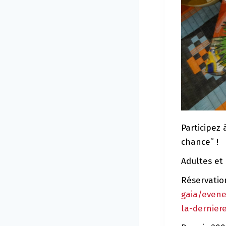
Participez
chance” !
Adultes et 
Réservation
gaia/evene
la-dernier