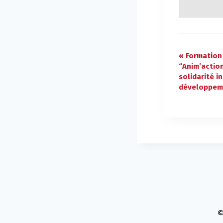
«
Formation 
“Anim’action
solidarité i
développem
©