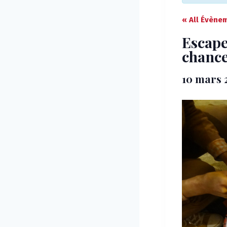
« All Évène
Escape
chanc
10 mars 