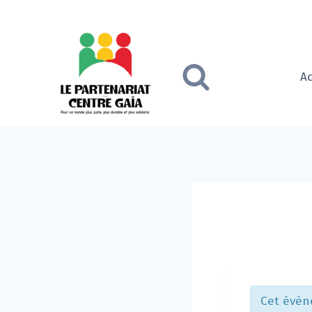
Skip
to
content
Ac
Cet évèn