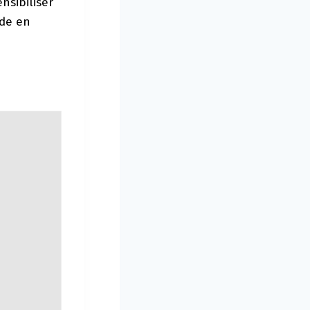
nsibiliser
nde en