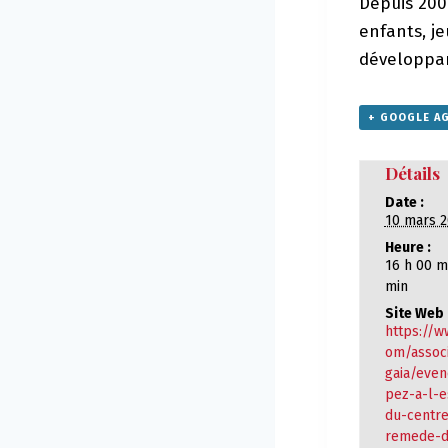
Depuis 2006
enfants, j
développan
+ GOOGLE A
Détails
Date :
10 mars 2
Heure :
16 h 00 m
min
Site Web 
https://w
om/associ
gaia/even
pez-a-l-
du-centre
remede-d