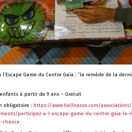
 à l’Escape Game du Centre Gaïa : “le remède de la derni
enfants à partir de 9 ans – Gratuit
 obligatoire :
https://www.helloasso.com/associations/
ments/participez-a-l-escape-game-du-centre-gaia-le-
e-chance