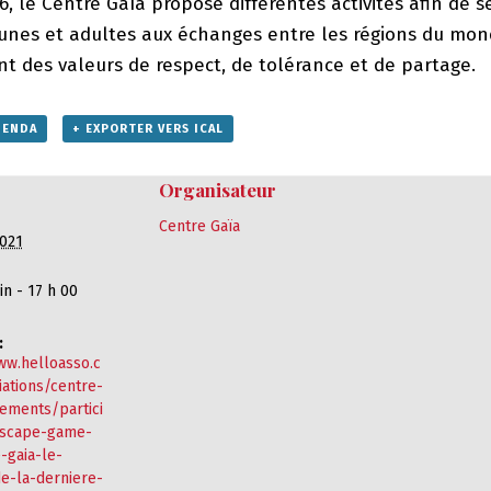
, le Centre Gaïa propose différentes activités afin de se
eunes et adultes aux échanges entre les régions du mo
t des valeurs de respect, de tolérance et de partage.
GENDA
+ EXPORTER VERS ICAL
Organisateur
Centre Gaïa
021
in - 17 h 00
:
ww.helloasso.c
ations/centre-
ements/partici
escape-game-
-gaia-le-
e-la-derniere-