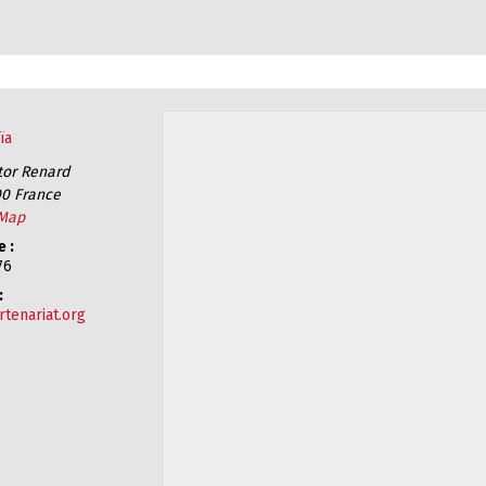
ïa
ctor Renard
00
France
 Map
 :
76
:
tenariat.org