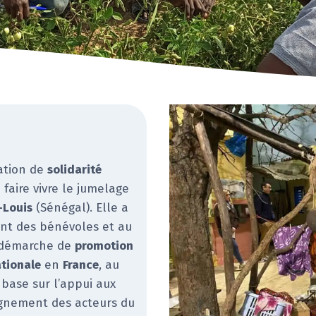
ation de
solidarité
faire vivre le jumelage
-Louis
(Sénégal). Elle a
ent des bénévoles et au
 démarche de
promotion
ationale
en
France
, au
e base sur l’appui aux
pagnement des acteurs du