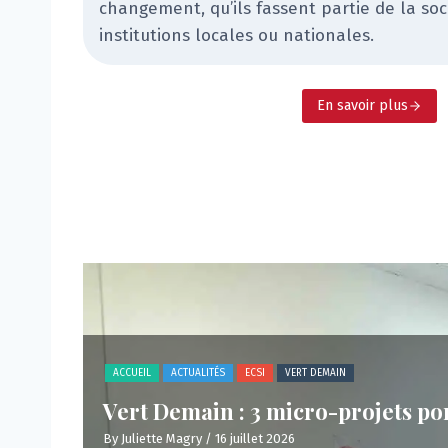
changement, qu’ils fassent partie de la soci
institutions locales ou nationales.
En savoir plus
ACCUEIL
ACTUALITÉS
ASSOCIATION
CENTRE GAIA
ECSI
Retour sur les 20 ans du Centre 
By Juliette Magry
/ 6 juillet 2026