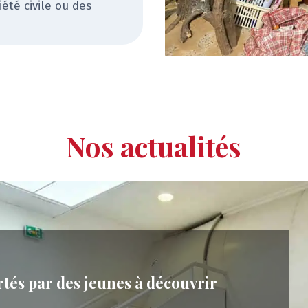
été civile ou des
Nos actualités
PROJETS
RYSE
VERT DEMAIN
Gaïa