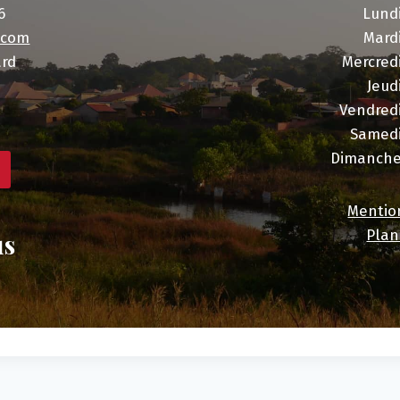
6
Lund
.com
Mard
ard
Mercred
Jeud
Vendred
Samed
Dimanch
Mentio
Plan
us