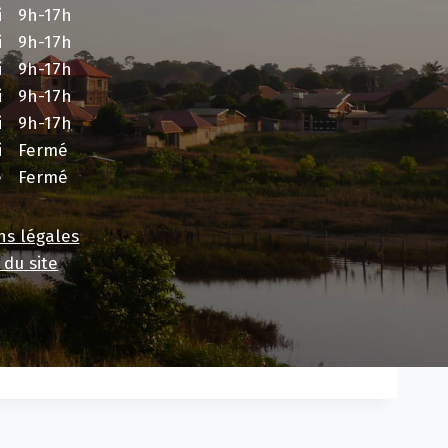
i
9h-17h
i
9h-17h
i
9h-17h
i
9h-17h
i
9h-17h
i
Fermé
e
Fermé
ns légales
 du site