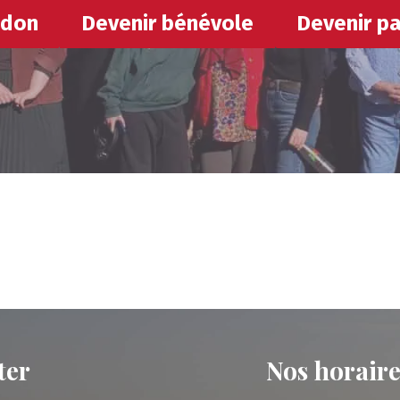
e
I
 don
Devenir bénévole
Devenir pa
s
ter
Nos horaire